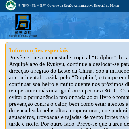
澳門特別行政區政府-Governo da Região Administrativa Especial de Macau
Informações especiais
Prevê-se que a tempestade tropical “Dolphin”, loca
Arquipélago de Ryukyu, continue a deslocar-se par
direcção à região do Leste da China. Sob a influênc
ar continental trazida pelo “Dolphin”, o tempo em
continuar soalheiro e muito quente nos próximos d
temperatura máxima igual ou superior a 36 °C. Os
evitar a permanência prolongada ao ar livre e tom
prevenção contra o calor, bem como estar atentos 
desencadeada pelas altas temperaturas, que poderá
aguaceiros, trovoadas e rajadas de vento fortes na 
tarde e noite. Por outro lado, Prevê-se que a área d