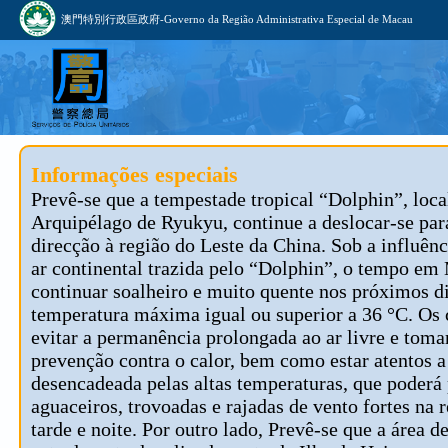
澳門特別行政區政府-Governo da Região Administrativa Especial de Macau
Informações especiais
Prevê-se que a tempestade tropical “Dolphin”, loca
Arquipélago de Ryukyu, continue a deslocar-se par
direcção à região do Leste da China. Sob a influênc
ar continental trazida pelo “Dolphin”, o tempo em
continuar soalheiro e muito quente nos próximos d
temperatura máxima igual ou superior a 36 °C. Os
evitar a permanência prolongada ao ar livre e tom
prevenção contra o calor, bem como estar atentos 
desencadeada pelas altas temperaturas, que poderá
aguaceiros, trovoadas e rajadas de vento fortes na 
tarde e noite. Por outro lado, Prevê-se que a área d