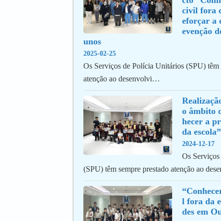
cto “Conhe
civil fora
eforçar a 
evenção de
unos
2025-02-25
Os Serviços de Polícia Unitários (SPU) têm
atenção ao desenvolvi…
Realização
o âmbito 
hecer a pr
da escola”
2024-12-17
Os Serviços 
(SPU) têm sempre prestado atenção ao des
“Conhecer
l fora da 
des em O