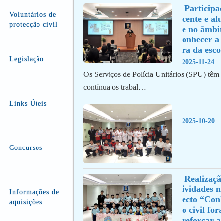
 Participação de pessoal do
Voluntários de
cente e al
protecção civil
e no âmbi
onhecer a 
ra da esco
Legislação
2025-11-24
Os Serviços de Polícia Unitários (SPU) tê
contínua os trabal…
Links Úteis
2025-10-20
Concursos
 Realização contínua de act
ividades 
Informações de
ecto “Con
aquisições
o civil for
reforçar a