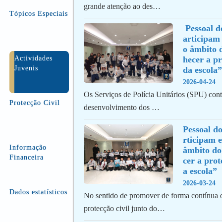
grande atenção ao des…
Tópicos Especiais
 Pessoal docente e alunos p
articipam
o âmbito 
Actividades
hecer a pr
Juvenis
da escola”
2026-04-24
Os Serviços de Polícia Unitários (SPU) con
Protecção Civil
desenvolvimento dos …
Pessoal do
rticipam e
Informação
âmbito do
Financeira
cer a prot
a escola”
2026-03-24
Dados estatísticos
No sentido de promover de forma contínua o
protecção civil junto do…