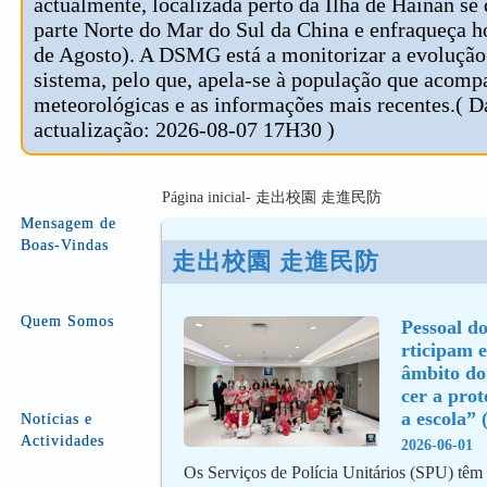
actualmente, localizada perto da Ilha de Hainan se
parte Norte do Mar do Sul da China e enfraqueça 
de Agosto). A DSMG está a monitorizar a evolução
sistema, pelo que, apela-se à população que acomp
meteorológicas e as informações mais recentes.( D
actualização: 2026-08-07 17H30 )
Página inicial- 走出校園 走進民防
Mensagem de
Boas-Vindas
走出校園 走進民防
Quem Somos
Pessoal do
rticipam e
âmbito do
cer a prot
a escola” 
Notícias e
Actividades
2026-06-01
Os Serviços de Polícia Unitários (SPU) têm 