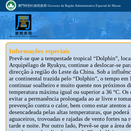
澳門特別行政區政府-Governo da Região Administrativa Especial de Macau
Informações especiais
Prevê-se que a tempestade tropical “Dolphin”, loca
Arquipélago de Ryukyu, continue a deslocar-se par
direcção à região do Leste da China. Sob a influênc
ar continental trazida pelo “Dolphin”, o tempo em
continuar soalheiro e muito quente nos próximos d
temperatura máxima igual ou superior a 36 °C. Os
evitar a permanência prolongada ao ar livre e tom
prevenção contra o calor, bem como estar atentos 
desencadeada pelas altas temperaturas, que poderá
aguaceiros, trovoadas e rajadas de vento fortes na 
tarde e noite. Por outro lado, Prevê-se que a área d