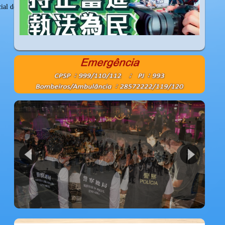
cial de Macau
1
2
3
4