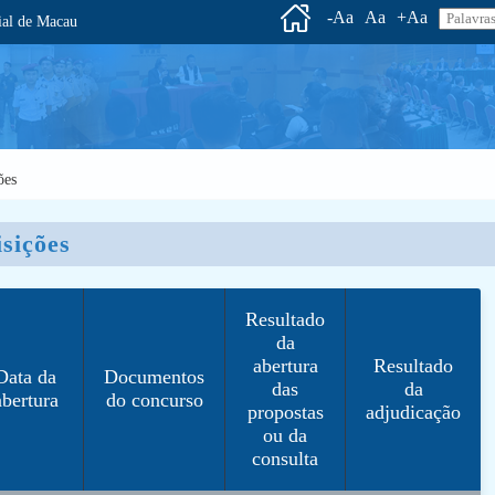
-Aa
Aa
+Aa
l de Macau
ões
sições
Resultado
da
abertura
Resultado
Data da
Documentos
das
da
abertura
do concurso
propostas
adjudicação
ou da
consulta