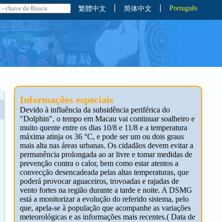
丨
丨
Português
繁體中文
简体中文
Informações especiais
Devido à influência da subsidência periférica do
"Dolphin", o tempo em Macau vai continuar soalheiro e
muito quente entre os dias 10/8 e 11/8 e a temperatura
máxima atinja os 36 °C, e pode ser um ou dois graus
mais alta nas áreas urbanas. Os cidadãos devem evitar a
permanência prolongada ao ar livre e tomar medidas de
prevenção contra o calor, bem como estar atentos a
convecção desencadeada pelas altas temperaturas, que
poderá provocar aguaceiros, trovoadas e rajadas de
vento fortes na região durante a tarde e noite. A DSMG
está a monitorizar a evolução do referido sistema, pelo
que, apela-se à população que acompanhe as variações
meteorológicas e as informações mais recentes.( Data de