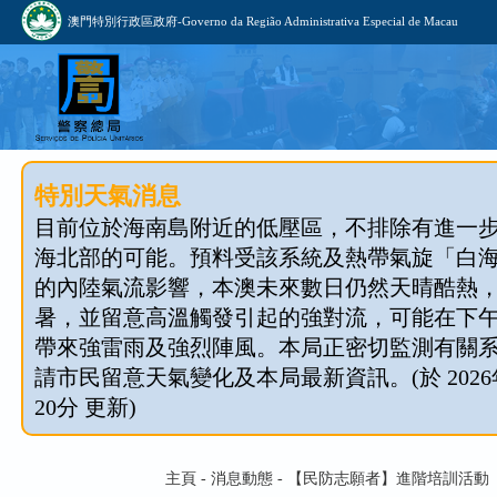
澳門特別行政區政府-Governo da Região Administrativa Especial de Macau
特別天氣消息
目前位於海南島附近的低壓區，不排除有進一
海北部的可能。預料受該系統及熱帶氣旋「白
的內陸氣流影響，本澳未來數日仍然天晴酷熱
暑，並留意高溫觸發引起的強對流，可能在下
帶來強雷雨及強烈陣風。本局正密切監測有關
請市民留意天氣變化及本局最新資訊。(於 2026年
20分 更新)
主頁 - 消息動態 - 【民防志願者】進階培訓活動