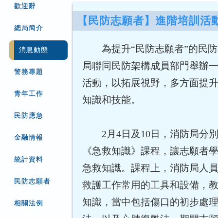
歡迎辭
【民防志願者】進階培訓活
總局簡介
為提升“民防志願者”的民防
消息動態
局聯同民防架構成員部門舉辦
警務專題
活動，以拓展視野，多方面提
青年工作
知識和技能。
民防應急
2月4日及10日，消防局分
金融情報
《急救知識》課程，讓志願者
統計資料
急救知識。課程上，消防局人
民防志願者
救護工作常用的工具和設備，
知識，當中包括傷口的初步處
相關法例