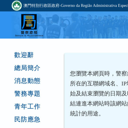
澳門特別行政區政府-Governo da Região Administrativa Especia
歡迎辭
總局簡介
您瀏覽本網頁時，警察
消息動態
所在的互聯網域名、I
警務專題
始及結束瀏覽的日期及
結連進本網站時該網站
青年工作
統計的用途。
民防應急