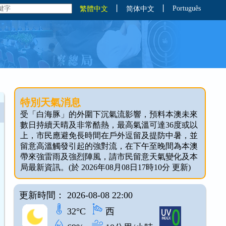
丨
丨
Português
繁體中文
简体中文
特別天氣消息
受「白海豚」的外圍下沉氣流影響，預料本澳未來
數日持續天晴及非常酷熱，最高氣溫可達36度或以
上，市民應避免長時間在戶外逗留及提防中暑，並
留意高溫觸發引起的強對流，在下午至晚間為本澳
帶來強雷雨及強烈陣風，請市民留意天氣變化及本
局最新資訊。(於 2026年08月08日17時10分 更新)
更新時間： 2026-08-08 22:00
32°C
西