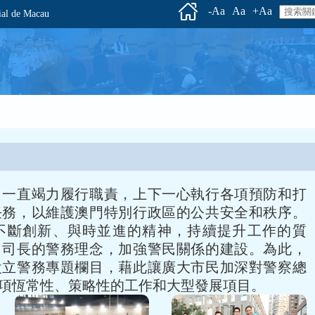
-Aa
Aa
+Aa
l de Macau
，一直竭力履行職責，上下一心執行各項預防和打
任務，以維護澳門特別行政區的公共安全和秩序。
不斷創新、與時並進的精神，持續提升工作的質
司司長的警務理念，加強警民關係的建設。為此，
設立警務專題欄目，藉此讓廣大市民加深對警察總
項恆常性、策略性的工作和大型發展項目。