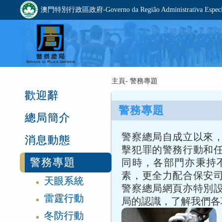
澳門特別行政區政府-Governo da Região Administrativa Especia
主頁- 警務專題
歡迎辭
警務專題
總局簡介
警察總局自成立以來
消息動態
擊犯罪的警務行動和
警務專題
同時，各部門亦秉持
素，更全力配合保安
天眼系統
●
警察總局網頁亦特別
雷霆行動
局的認識，了解我們各
●
冬防行動
●