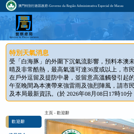
澳門特別行政區政府-Governo da Região Administrativa Especial de Macau
特別天氣消息
受「白海豚」的外圍下沉氣流影響，預料本澳
晴及非常酷熱，最高氣溫可達36度或以上，市
在戶外逗留及提防中暑，並留意高溫觸發引起
午至晚間為本澳帶來強雷雨及強烈陣風，請市
及本局最新資訊。(於 2026年08月08日17時10分
主頁 - 歡迎辭
歡迎辭