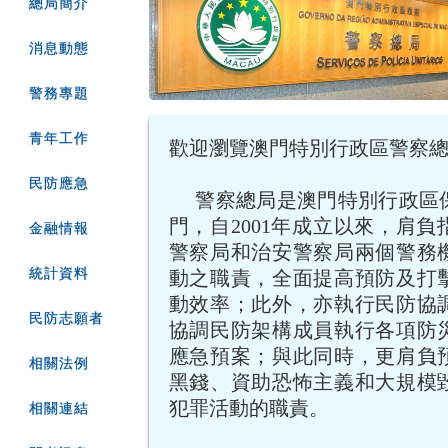
總局簡介
消息動態
警務專題
青年工作
歡迎瀏覽澳門特別行政區警察
民防應急
警察總局是澳門特別行政區
門，自2001年成立以來，肩
金融情報
警察局和治安警察局兩個警務
統計資料
動之職責，全面提高預防及打
動效率；此外，亦執行民防協
民防志願者
協調民防架構成員執行各項防
應急預案；與此同時，更肩負
相關法例
黑錢、資助恐怖主義和大規模
犯罪活動的職責。
相關連結