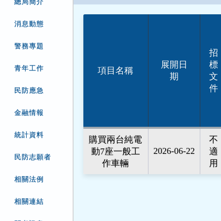
總局簡介
消息動態
警務專題
招
展開日
標
青年工作
項目名稱
期
文
件
民防應急
金融情報
統計資料
購買兩台純電
不
2026-06-22
動7座一般工
適
民防志願者
作車輛
用
相關法例
相關連結