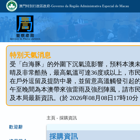
澳門特別行政區政府-Governo da Região Administrativa Especial de Macau
特別天氣消息
受「白海豚」的外圍下沉氣流影響，預料本澳
晴及非常酷熱，最高氣溫可達36度或以上，市
在戶外逗留及提防中暑，並留意高溫觸發引起
午至晚間為本澳帶來強雷雨及強烈陣風，請市
及本局最新資訊。(於 2026年08月08日17時10分
主頁 - 採購資訊
歡迎辭
採購資訊