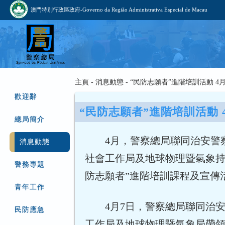
澳門特別行政區政府-Governo da Região Administrativa Especial de Macau
主頁 - 消息動態 - “民防志願者”進階培訓活動 4
歡迎辭
“民防志願者”進階培訓活動 
總局簡介
4月，警察總局聯同治安警
消息動態
社會工作局及地球物理暨氣象持
警務專題
防志願者”進階培訓課程及宣傳
青年工作
4月7日，警察總局聯同治安
民防應急
工作局及地球物理暨氣象局帶領