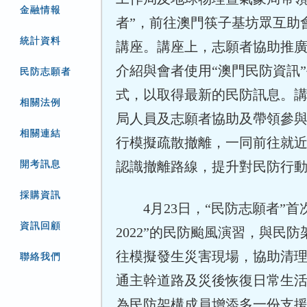
金融情報
者”，前往澳門筷子基坊眾互助
統計資料
講座。講座上，志願者協助推
介紹與會者使用“澳門民防資訊
民防志願者
式，以取得最新的民防訊息。
相關法例
局人員及志願者協助及帶領參
相關連結
行模擬疏散撤離，一同前往就
開考訊息
認識撤離路線，提升對民防行
採購資訊
4月23日，“民防志願者”首
資訊回顧
2022”的民防颱風演習，與民
往模擬發生災害現場，協助清
聯絡我們
通主幹道路及災後恢復日常生
為民防架構成員增添多一份支