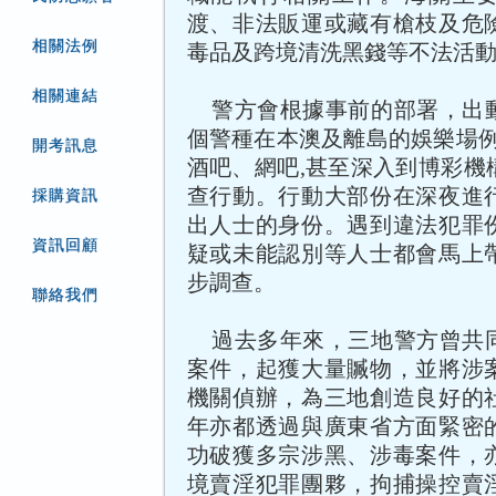
渡、非法販運或藏有槍枝及危
相關法例
毒品及跨境清洗黑錢等不法活
相關連結
警方會根據事前的部署，出
個警種在本澳及離島的娛樂場例
開考訊息
酒吧、網吧,甚至深入到博彩機
查行動。行動大部份在深夜進
採購資訊
出人士的身份。遇到違法犯罪
資訊回顧
疑或未能認別等人士都會馬上
步調查。
聯絡我們
過去多年來，三地警方曾共
案件，起獲大量贓物，並將涉
機關偵辦，為三地創造良好的
年亦都透過與廣東省方面緊密
功破獲多宗涉黑、涉毒案件，
境賣淫犯罪團夥，拘捕操控賣