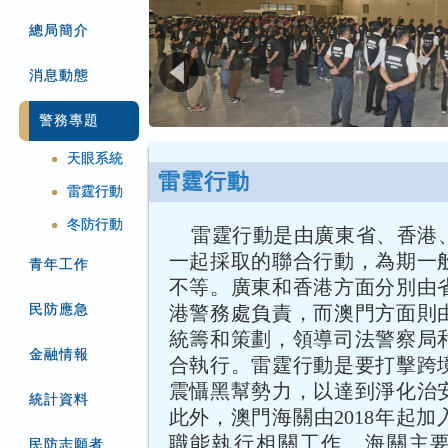
總局簡介
消息動態
警務專題
天眼系統
●
雷霆行動
雷霆行動
●
冬防行動
●
雷霆行動是由廣東省、香港
一起採取的聯合行動，為期一
青年工作
不等。廣東和香港方面分別由
民防應急
港警務處負責，而澳門方面則
統籌和策劃，領導司法警察局
金融情報
合執行。雷霆行動是要打擊跨
震懾黑幫勢力，以達到淨化治
統計資料
此外，澳門海關由2018年起
職能執行相關工作。海關主
民防志願者