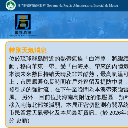
澳門特別行政區政府-Governo da Região Administrativa Especial de Macau
特別天氣消息
位於琉球群島附近的熱帶氣旋「白海豚」將繼
動，移向華東一帶。受「白海豚」帶來的內陸
本澳未來數日持續天晴及非常酷熱，最高氣溫可
上，市民應避免長時間在戶外逗留及提防中暑
發引起的強對流，在下午至晚間為本澳帶來強
風。 另外，目前位於海南島附近的低壓區，預料明
移入南海北部並減弱。本局正密切監測有關系
市民留意天氣變化及本局最新資訊。(於 2026年08
分 更新)