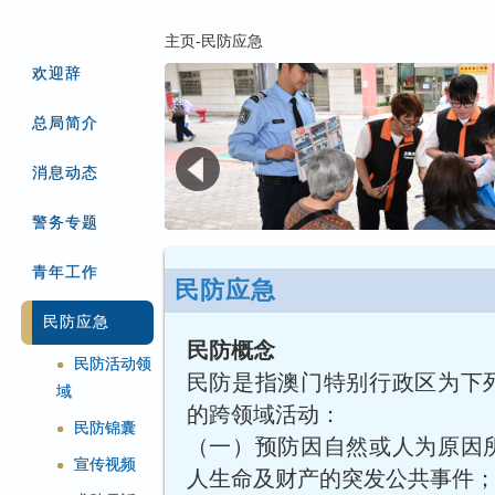
主页-民防应急
欢迎辞
总局简介
消息动态
警务专题
青年工作
民防应急
民防应急
民防概念
民防活动领
●
民防是指澳门特别行政区为下
域
的跨领域活动：
民防锦囊
●
（一）预防因自然或人为原因
宣传视频
●
人生命及财产的突发公共事件