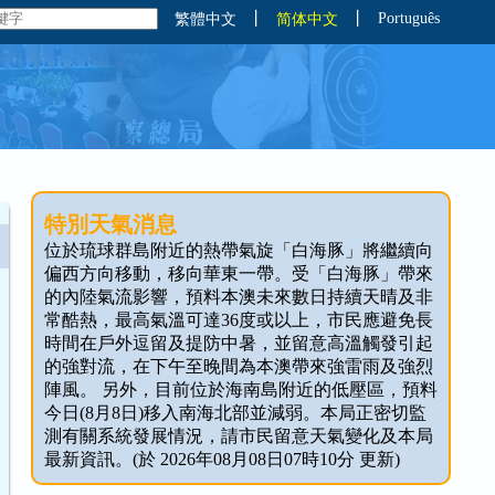
丨
丨
Português
繁體中文
简体中文
特別天氣消息
位於琉球群島附近的熱帶氣旋「白海豚」將繼續向
偏西方向移動，移向華東一帶。受「白海豚」帶來
的內陸氣流影響，預料本澳未來數日持續天晴及非
常酷熱，最高氣溫可達36度或以上，市民應避免長
時間在戶外逗留及提防中暑，並留意高溫觸發引起
的強對流，在下午至晚間為本澳帶來強雷雨及強烈
陣風。 另外，目前位於海南島附近的低壓區，預料
今日(8月8日)移入南海北部並減弱。本局正密切監
測有關系統發展情況，請市民留意天氣變化及本局
最新資訊。(於 2026年08月08日07時10分 更新)