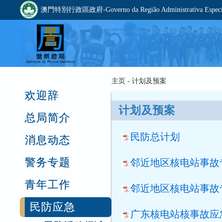
澳門特別行政區政府-Governo da Região Administrativa Especia
主页 - 计划及预案
欢迎辞
计划及预案
总局简介
民防总计划
消息动态
警务专题
邻近地区核电站事故
青年工作
邻近地区核电站事故专
民防应急
广东核电站核事故应