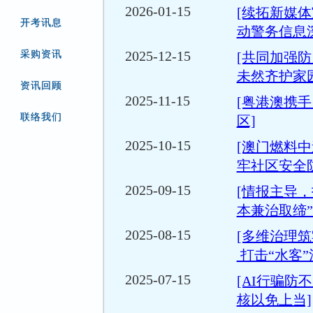
2026-01-15
[续拓新媒体
开考讯息
动警务信息
2025-12-15
采购资讯
[共同加强
未然齐护家园
资讯回顾
2025-11-15
[粤港澳携手
联络我们
区]
2025-10-15
[澳门燃料
牢社区安全
2025-09-15
[情报主导
本兼治取缔”
2025-08-15
[多维治理
打击“水客”
2025-07-15
[AI行骗防
核以免上当]