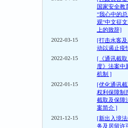
国家安全教
"我心中的
观"中文征
上的致辞]
2022-03-15
[打击水客
动以遏止疫情
2022-02-15
[《通讯截
度》法案中
机制 ]
2022-01-15
[优化通讯
权利保障制
截取及保障
案简介 ]
2021-12-15
[新出入境
务及居留许