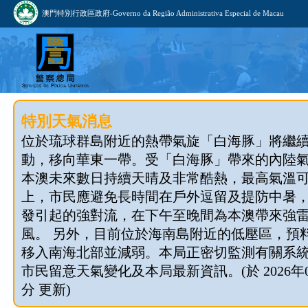
澳門特別行政區政府-Governo da Região Administrativa Especial de Macau
特別天氣消息
位於琉球群島附近的熱帶氣旋「白海豚」將繼
動，移向華東一帶。受「白海豚」帶來的內陸
本澳未來數日持續天晴及非常酷熱，最高氣溫可
上，市民應避免長時間在戶外逗留及提防中暑
發引起的強對流，在下午至晚間為本澳帶來強
風。 另外，目前位於海南島附近的低壓區，預料今
移入南海北部並減弱。本局正密切監測有關系
市民留意天氣變化及本局最新資訊。(於 2026年08
分 更新)