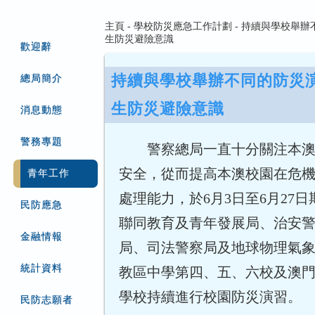
主頁 - 學校防災應急工作計劃 - 持續與學校舉
生防災避險意識
歡迎辭
持續與學校舉辦不同的防災
總局簡介
生防災避險意識
消息動態
警務專題
警察總局一直十分關注本
安全，從而提高本澳校園在危
青年工作
處理能力，於6月3日至6月27
民防應急
聯同教育及青年發展局、治安
金融情報
局、司法警察局及地球物理氣
統計資料
教區中學第四、五、六校及澳
學校持續進行校園防災演習。
民防志願者