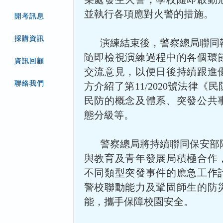
並執行各項應對火警的措施。
開考訊息
採購資訊
演練結束後，警察總局聯同
隨即檢視演練過程中的各個環
資訊回顧
交流意見，以便日後持續跟進
聯絡我們
方介紹了第11/2020號法律《
民防的概念及體系、突發公共
態分級等。
警察總局將持續聯同保安部
與教育及青年發展局積極合作
不同類型突發事件的應急工作
警校聯動能力及鞏固師生的防
能，攜手保障校園安全。