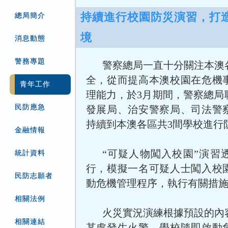
持續進行校園防災演習，打
總局簡介
境
消息動態
警務專題
警察總局一直十分關注本澳
全，從而提高本澳校園在危機
青年工作
理能力，於3月期間，警察總局
民防應急
發展局、治安警察局、司法警
持續到本澳各區共3間學校進行
金融情報
“可疑人物闖入校園”演習
統計資料
行，模擬一名可疑人士闖入校
民防志願者
動危機管理程序，執行有關措施
相關法例
火災實況演練根據預設的內
相關連結
某處發生火警，學校隨即啟動