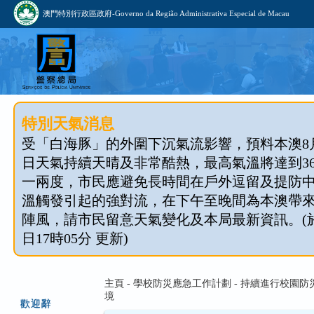
澳門特別行政區政府-Governo da Região Administrativa Especial de Macau
特別天氣消息
受「白海豚」的外圍下沉氣流影響，預料本澳8月1
日天氣持續天晴及非常酷熱，最高氣溫將達到3
一兩度，市民應避免長時間在戶外逗留及提防
溫觸發引起的強對流，在下午至晚間為本澳帶
陣風，請市民留意天氣變化及本局最新資訊。(於 2
日17時05分 更新)
主頁 - 學校防災應急工作計劃 - 持續進行校園
境
歡迎辭