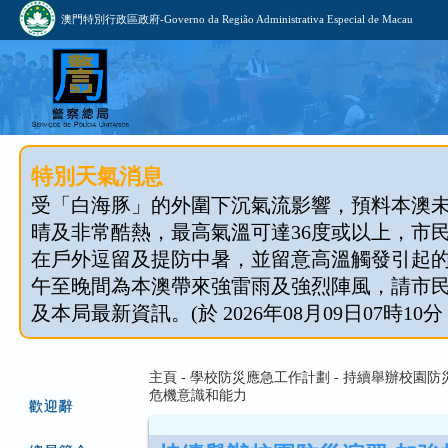
澳門特別行政區政府-Governo da Região Administrativa Especial de Macau
特別天氣消息
受「白海豚」的外圍下沉氣流影響，預料本澳
晴及非常酷熱，最高氣溫可達36度或以上，市
在戶外逗留及提防中暑，並留意高溫觸發引起
午至晚間為本澳帶來強雷雨及強烈陣風，請市
及本局最新資訊。(於 2026年08月09日07時10分
主頁 - 學校防災應急工作計劃 - 持續舉辦校園
危機意識和能力
歡迎辭