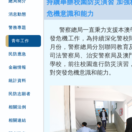
持續舉辦校園防災演習 加強
總局簡介
危機意識和能力
消息動態
警務專題
警察總局一直秉力支援本澳
發危機工作，為持續深化警校間
青年工作
月份，警察總局分別聯同教育
民防應急
司法警察局、治安警察局及澳
學校，前往校園進行防災演習
金融情報
對突發危機意識和能力。
統計資料
民防志願者
相關法例
相關連結