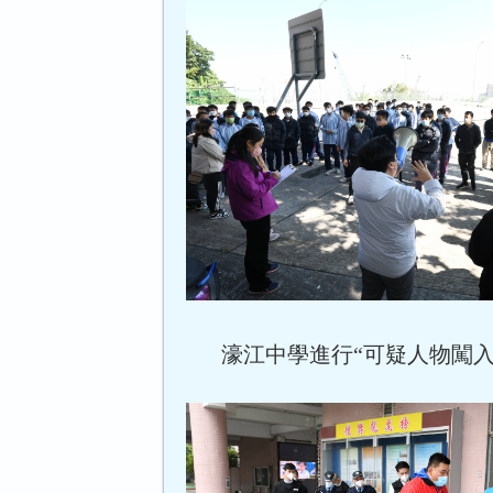
濠江中學進行“可疑人物闖入