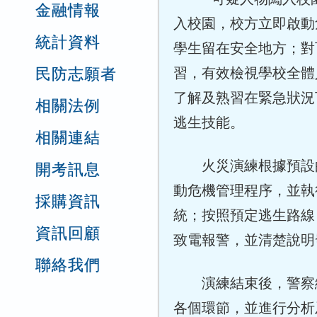
金融情報
入校園，校方立即啟動
統計資料
學生留在安全地方；對
民防志願者
習，有效檢視學校全體
了解及熟習在緊急狀況
相關法例
逃生技能。
相關連結
火災演練根據預設的
開考訊息
動危機管理程序，並執
採購資訊
統；按照預定逃生路線
資訊回顧
致電報警，並清楚說明
聯絡我們
演練結束後，警察總
各個環節，並進行分析