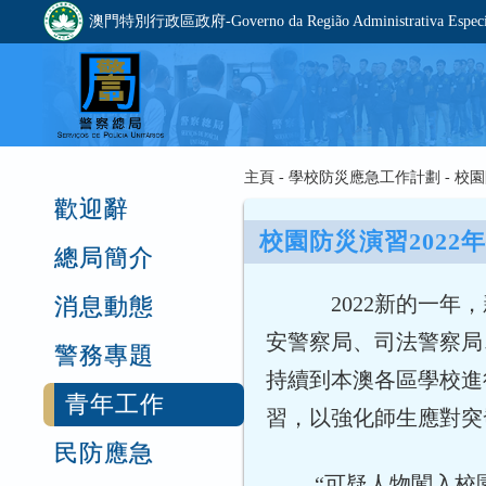
澳門特別行政區政府-Governo da Região Administrativa Especia
主頁 - 學校防災應急工作計劃 - 
歡迎辭
校園防災演習2022
總局簡介
2022新的一年，
消息動態
安警察局、司法警察局
警務專題
持續到本澳各區學校進
青年工作
習，以強化師生應對突
民防應急
“可疑人物闖入校園