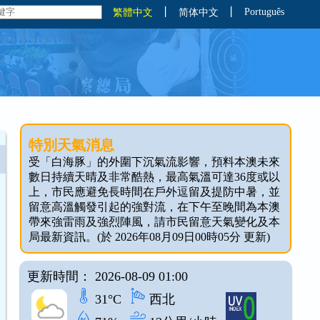
丨
丨
Português
繁體中文
简体中文
特別天氣消息
受「白海豚」的外圍下沉氣流影響，預料本澳未來
數日持續天晴及非常酷熱，最高氣溫可達36度或以
上，市民應避免長時間在戶外逗留及提防中暑，並
留意高溫觸發引起的強對流，在下午至晚間為本澳
帶來強雷雨及強烈陣風，請市民留意天氣變化及本
局最新資訊。(於 2026年08月09日00時05分 更新)
更新時間： 2026-08-09 01:00
31°C
西北