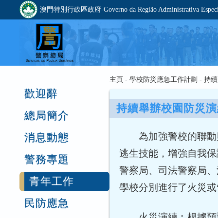
澳門特別行政區政府-Governo da Região Administrativa Especia
主頁 - 學校防災應急工作計劃 -
歡迎辭
持續舉辦校園防災演
總局簡介
為加強警校的聯動與
消息動態
逃生技能，增強自我保
警務專題
警察局、司法警察局、
青年工作
學校分別進行了火災或
民防應急
火災演練︰根據預設