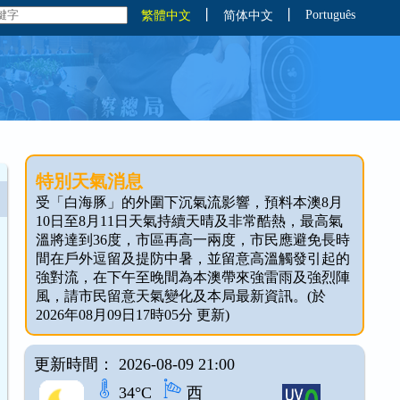
丨
丨
Português
繁體中文
简体中文
特別天氣消息
受「白海豚」的外圍下沉氣流影響，預料本澳8月
10日至8月11日天氣持續天晴及非常酷熱，最高氣
溫將達到36度，市區再高一兩度，市民應避免長時
間在戶外逗留及提防中暑，並留意高溫觸發引起的
強對流，在下午至晚間為本澳帶來強雷雨及強烈陣
風，請市民留意天氣變化及本局最新資訊。(於
2026年08月09日17時05分 更新)
更新時間： 2026-08-09 21:00
34°C
西