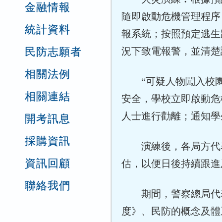
金融情報
隨即啟動危機管理程序
統計資料
報系統；按照預定逃生
民防志願者
況下致電報警，並清楚
相關法例
“可疑人物闖入校園
相關連結
安全，學校立即啟動危
人士進行勸離；通知學
開考訊息
採購資訊
演練後，各局方代表
資訊回顧
估，以便日後持續跟進
聯絡我們
期間，警察總局代表亦
度》、民防的概念及體