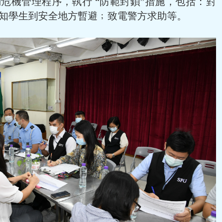
危機管理程序，執行 “防範封鎖”措施，包括：對
知學生到安全地方暫避﹔致電警方求助等。