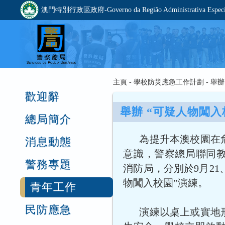
澳門特別行政區政府-Governo da Região Administrativa Especia
主頁 - 學校防災應急工作計劃 - 
歡迎辭
舉辦 “可疑人物闖入
總局簡介
為提升本澳校園在
消息動態
意識，警察總局聯同
警務專題
消防局，分別於9月21、
物闖入校園”演練。
青年工作
民防應急
演練以桌上或實地