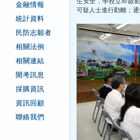
生安全，學校立即啟動
金融情報
可疑人士進行勸離；通
統計資料
民防志願者
相關法例
相關連結
開考訊息
採購資訊
資訊回顧
聯絡我們