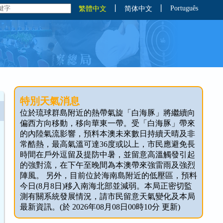
丨
丨
Português
繁體中文
简体中文
特別天氣消息
位於琉球群島附近的熱帶氣旋「白海豚」將繼續向
偏西方向移動，移向華東一帶。受「白海豚」帶來
的內陸氣流影響，預料本澳未來數日持續天晴及非
常酷熱，最高氣溫可達36度或以上，市民應避免長
時間在戶外逗留及提防中暑，並留意高溫觸發引起
的強對流，在下午至晚間為本澳帶來強雷雨及強烈
陣風。 另外，目前位於海南島附近的低壓區，預料
今日(8月8日)移入南海北部並減弱。本局正密切監
測有關系統發展情況，請市民留意天氣變化及本局
最新資訊。(於 2026年08月08日00時10分 更新)