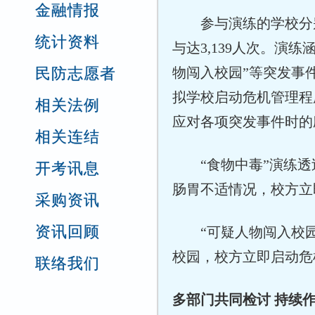
金融情报
参与演练的学校分
统计资料
与达3,139人次。演
民防志愿者
物闯入校园”等突发事
拟学校启动危机管理程
相关法例
应对各项突发事件时的
相关连结
“食物中毒”演练
开考讯息
肠胃不适情况，校方立
采购资讯
资讯回顾
“可疑人物闯入校
校园，校方立即启动危
联络我们
多部门共同检讨 持续