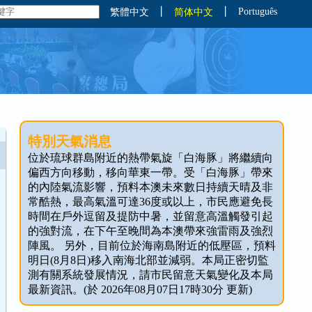
丨
丨
Português
繁體中文
简体中文
特別天氣消息
位於琉球群島附近的熱帶氣旋「白海豚」將繼續向
偏西方向移動，移向華東一帶。受「白海豚」帶來
的內陸氣流影響，預料本澳未來數日持續天晴及非
常酷熱，最高氣溫可達36度或以上，市民應避免長
時間在戶外逗留及提防中暑，並留意高溫觸發引起
的強對流，在下午至晚間為本澳帶來強雷雨及強烈
陣風。 另外，目前位於海南島附近的低壓區，預料
明日(8月8日)移入南海北部並減弱。本局正密切監
測有關系統發展情況，請市民留意天氣變化及本局
最新資訊。(於 2026年08月07日17時30分 更新)