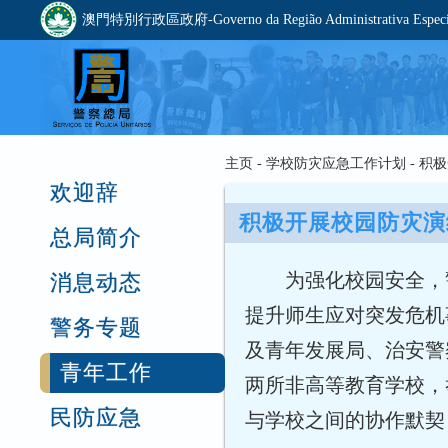
澳門特別行政區政府-Governo da Região Administrativa Especia
主页 - 学校防灾应急工作计划 -
欢迎辞
积极开展校园防灾演
总局简介
为强化校园安全，
消息动态
提升师生应对突发危机
警务专题
及青年发展局、治安警
青年工作
两所非高等教育学校，
民防应急
与学校之间的协作默契