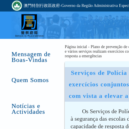
澳門特別行政區政府-Governo da Região Administrativa Especia
Página inicial - Plano de prevenção de 
e vários serviços realizam exercícios c
Mensagem de
resposta a emergências
Boas-Vindas
 Serviços de Polícia Unitários e vários serviços realizam 
Quem Somos
exercícios conjuntos
com vista a elevar 
Notícias e
Actividades
Os Serviços de Polí
à segurança das escolas 
capacidade de resposta d