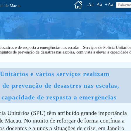
-Aa
Aa
+Aa
l de Macau
desastres e de resposta a emergências nas escolas - Serviços de Polícia Unitário
onjuntos de prevenção de desastres nas escolas, com vista a elevar a capacidade 
 de prevenção de desastres nas escolas, 
a capacidade de resposta a emergências
cia Unitários (SPU) têm atribuído grande importância
de Macau. No intuito de reforçar de forma contínua a
os docentes e alunos a situações de crise, em Janeiro