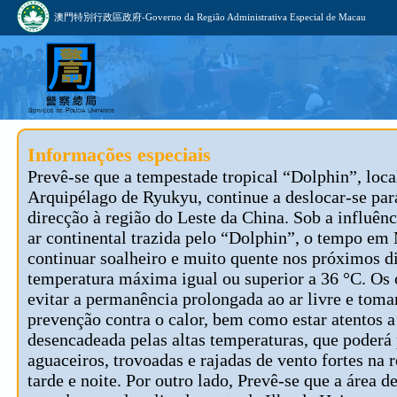
澳門特別行政區政府-Governo da Região Administrativa Especial de Macau
Informações especiais
Prevê-se que a tempestade tropical “Dolphin”, loca
Arquipélago de Ryukyu, continue a deslocar-se par
direcção à região do Leste da China. Sob a influênc
ar continental trazida pelo “Dolphin”, o tempo em
continuar soalheiro e muito quente nos próximos d
temperatura máxima igual ou superior a 36 °C. Os
evitar a permanência prolongada ao ar livre e tom
prevenção contra o calor, bem como estar atentos 
desencadeada pelas altas temperaturas, que poderá
aguaceiros, trovoadas e rajadas de vento fortes na 
tarde e noite. Por outro lado, Prevê-se que a área d