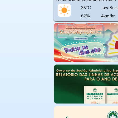
35°C
Les-Sues
62%
4km/hr