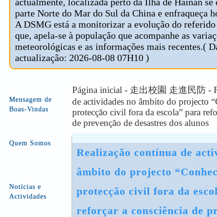
actualmente, localizada perto da Ilha de Hainan se
parte Norte do Mar do Sul da China e enfraqueça ho
A DSMG está a monitorizar a evolução do referido 
que, apela-se à população que acompanhe as varia
meteorológicas e as informações mais recentes.( D
actualização: 2026-08-08 07H10 )
Página inicial - 走出校園 走進民防 - Rea
Mensagem de
de actividades no âmbito do projecto 
Boas-Vindas
protecção civil fora da escola” para ref
de prevenção de desastres dos alunos
Quem Somos
Realização contínua de activ
âmbito do projecto “Conhece
Notícias e
protecção civil fora da esco
Actividades
reforçar a consciência de p