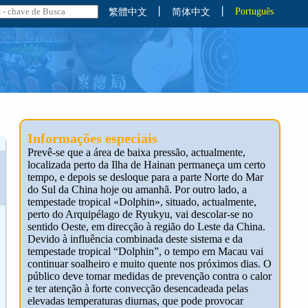
丨
丨
Português
繁體中文
简体中文
Informações especiais
Prevê-se que a área de baixa pressão, actualmente,
localizada perto da Ilha de Hainan permaneça um certo
tempo, e depois se desloque para a parte Norte do Mar
do Sul da China hoje ou amanhã. Por outro lado, a
tempestade tropical «Dolphin», situado, actualmente,
perto do Arquipélago de Ryukyu, vai descolar-se no
sentido Oeste, em direcção à região do Leste da China.
Devido à influência combinada deste sistema e da
tempestade tropical “Dolphin”, o tempo em Macau vai
continuar soalheiro e muito quente nos próximos dias. O
público deve tomar medidas de prevenção contra o calor
e ter atenção à forte convecção desencadeada pelas
elevadas temperaturas diurnas, que pode provocar