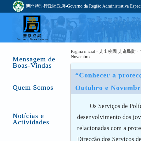
澳門特別行政區政府-Governo da Região Administrativa Especia
Página inicial - 走出校園 走進民防 - “Conhe
Novembro
Mensagem de
Boas-Vindas
“Conhecer a protecçã
Quem Somos
Outubro e Novembr
Os Serviços de Polí
Notícias e
desenvolvimento dos jov
Actividades
relacionadas com a prote
Direcção dos Serviços d