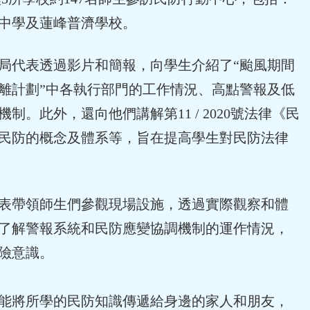
中學及蓮峰普濟學校。
局代表透過影片和簡報，向學生介紹了“颱風期間
離計劃”中各執行部門的工作情況、高點警報及低
制。此外，還向他們講解第11 / 2020號法律《民
民防的概念及體系等，旨在提高學生對民防法律
表帶領師生們參觀現場設施，透過實際觀察和體
了解警報系統和民防應變協調機制的運作情況，
險意識。
能將所學的民防知識傳遞給身邊的家人和朋友，