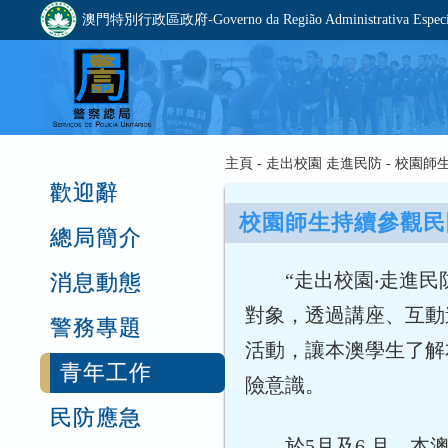
澳門特別行政區政府-Governo da Região Administrativa Especia
主頁 - 走出校園 走進民防 - 校
歡迎辭
校園師生持續參觀民
總局簡介
“走出校園‧走進
消息動態
對象，透過講座、互動
警務專題
活動，讓本澳學生了解
青年工作
險意識。
民防應急
於5月及6 月，本