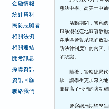
金融情報
慈幼中學、高美士中葡
統計資料
活動期間，警察總
民防志願者
風暴潮低窪地區疏散撤
相關法例
窪地區警報系統的啟動機
相關連結
防法律制度》的內容、
的認識。
開考訊息
採購資訊
隨後，警察總局代
資訊回顧
驗，讓學生更加深入地
並提高了他們的防災避
聯絡我們
警察總局期望學生