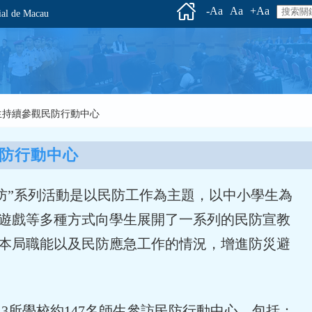
-Aa
Aa
+Aa
l de Macau
園師生持續參觀民防行動中心
防行動中心
民防”系列活動是以民防工作為主題，以中小學生為
遊戲等多種方式向學生展開了一系列的民防宣教
本局職能以及民防應急工作的情況，增進防災避
澳3所學校約147名師生參訪民防行動中心，包括：