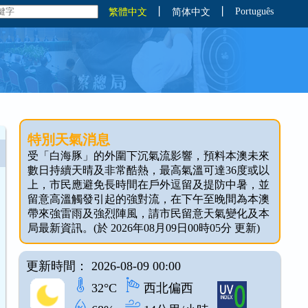
丨
丨
Português
繁體中文
简体中文
特別天氣消息
受「白海豚」的外圍下沉氣流影響，預料本澳未來
數日持續天晴及非常酷熱，最高氣溫可達36度或以
上，市民應避免長時間在戶外逗留及提防中暑，並
留意高溫觸發引起的強對流，在下午至晚間為本澳
帶來強雷雨及強烈陣風，請市民留意天氣變化及本
局最新資訊。(於 2026年08月09日00時05分 更新)
更新時間： 2026-08-09 00:00
32°C
西北偏西