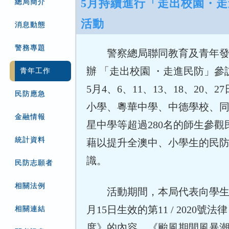
5月持續進行「走出校園・
總局簡介
活動
消息動態
警務專題
警察總局聯同教育及青年發
辦 「走出校園 ・走進民防」
青年工作
5月4、6、11、13、18、20、
民防應急
小學、粵華中學、中德學校、
金融情報
星中學等超過280名的師生參
統計資料
藉以提升全澳中、小學生的民
識。
民防志願者
相關法例
活動期間，本局代表向學生介紹
月15日生效的第11 / 2020號
相關連結
度》的內容、《颱風期間風暴