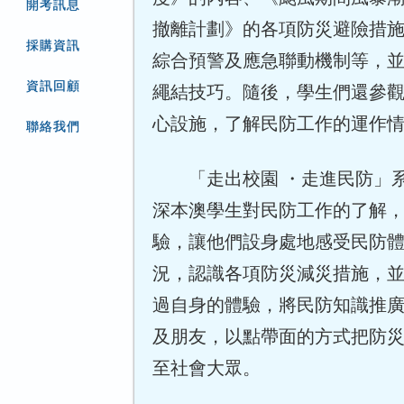
開考訊息
撤離計劃》的各項防災避險措
採購資訊
綜合預警及應急聯動機制等，
資訊回顧
繩結技巧。隨後，學生們還參
心設施，了解民防工作的運作
聯絡我們
「走出校園 ・走進民防」
深本澳學生對民防工作的了解
驗，讓他們設身處地感受民防
況，認識各項防災減災措施，
過自身的體驗，將民防知識推
及朋友，以點帶面的方式把防
至社會大眾。