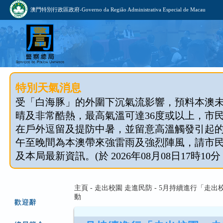
澳門特別行政區政府-Governo da Região Administrativa Especial de Macau
特別天氣消息
受「白海豚」的外圍下沉氣流影響，預料本澳
晴及非常酷熱，最高氣溫可達36度或以上，市
在戶外逗留及提防中暑，並留意高溫觸發引起
午至晚間為本澳帶來強雷雨及強烈陣風，請市
及本局最新資訊。(於 2026年08月08日17時10分
主頁 - 走出校園 走進民防 - 5月持續進行「走
動
歡迎辭