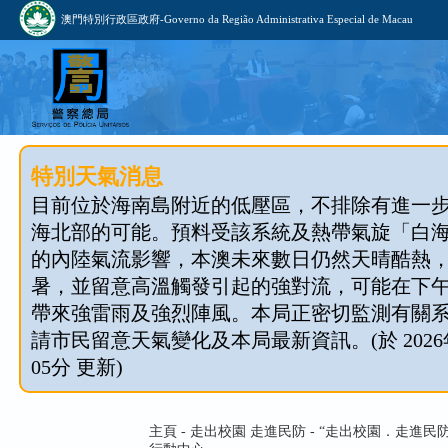
澳門特別行政區政府-Governo da Região Administrativa Especial de Macau
特別天氣消息
目前位於海南島附近的低壓區，不排除有進一
海北部的可能。預料受該系統及熱帶氣旋「白
的內陸氣流影響，本澳未來數日仍然天晴酷熱
暑，並留意高溫觸發引起的強對流，可能在下
帶來強雷雨及強烈陣風。本局正密切監測有關
請市民留意天氣變化及本局最新資訊。(於 2026年
05分 更新)
主頁 - 走出校園 走進民防 - “走出校園．走進