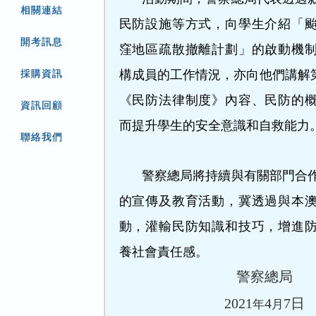
相關連結
民防設施等方式，向學生介紹「
開考訊息
窪地區疏散撤離計劃」的啟動機
構成員的工作情況，亦向他們講解第11
採購資訊
《民防法律制度》內容、民防的
資訊回顧
而提升學生的安全意識和自救能力
聯絡我們
警察總局將持續與有關部門合
的宣傳及教育活動，冀透過與本
動，灌輸民防知識和技巧，增進
養社會責任感。
警察總局
2021
4
7
日
年
月