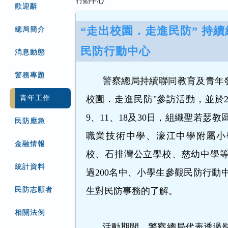
行動中心
歡迎辭
“走出校園．走進民防” 持
總局簡介
民防行動中心
消息動態
警務專題
警
察總局持續聯同教育及青年發
青年工作
校園．走進民防"參訪活動，並於20
9、11、18及30日，組織聖若瑟
民防應急
職業技術中學、濠江中學附屬小
金融情報
校、石排灣公立學校、慈幼中學
統計資料
過200名中、小學生參觀民防行動
民防志願者
生對民防事務的了解。
相關法例
活動期間，警察總局代表透過