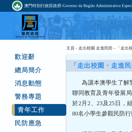
澳門特別行政區政府-Governo da Região Administrativa Especia
主頁 - 走出校園 走進民防 - 「走出
歡迎辭
「走出校園・走進民防
總局簡介
為讓本澳學生了解
消息動態
聯同教育及青年發展局
警務專題
於2月2、23及25
青年工作
80名小學生參觀民防
民防應急