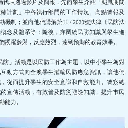
局代表透過影片及簡報，先向學生介紹「颱風期間
撤離計劃」中各執行部門的工作情況、高點警報及
機制；並向他們講解第11 / 2020號法律《民防法
的概念及體系等；隨後，亦圍繞民防知識與學生進
們踴躍參與，反應熱烈，達到預期的教育效果。
民防」活動是以民防工作為主題，以中小學生為對
化互動方式向全澳學生灌輸民防應急資訊，讓他們
識，從而提升學生的安全意識和自救能力。警察總
式的宣傳活動，有效普及防災避險知識，提升市民
動能力。