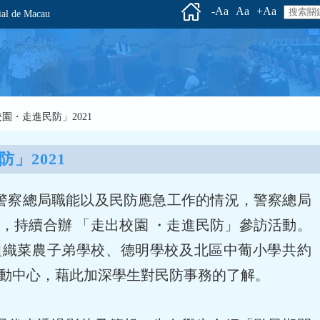
-Aa
Aa
+Aa
l de Macau
校園・走進民防」2021
」2021
警察總局職能以及民防應急工作的情況，警察總局
，持續合辦 「走出校園 ・走進民防」參訪活動。
日，組織菜農子弟學校、德明學校及北區中葡小學共約
行動中心，藉此加深學生對民防事務的了解。