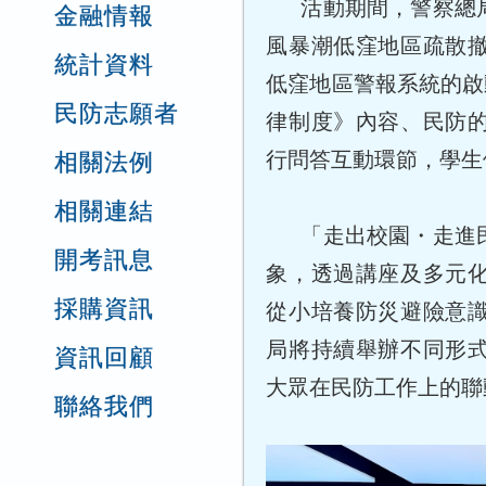
活動期間，警察總
金融情報
風暴潮低窪地區疏散
統計資料
低窪地區警報系統的啟動
民防志願者
律制度》內容、民防
行問答互動環節，學生
相關法例
相關連結
「走出校園・走進
開考訊息
象，透過講座及多元
採購資訊
從小培養防災避險意
局將持續舉辦不同形
資訊回顧
大眾在民防工作上的聯
聯絡我們