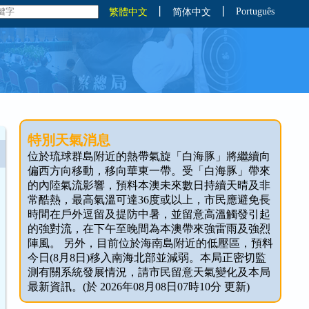
丨
丨
Português
繁體中文
简体中文
特別天氣消息
位於琉球群島附近的熱帶氣旋「白海豚」將繼續向
偏西方向移動，移向華東一帶。受「白海豚」帶來
的內陸氣流影響，預料本澳未來數日持續天晴及非
常酷熱，最高氣溫可達36度或以上，市民應避免長
時間在戶外逗留及提防中暑，並留意高溫觸發引起
的強對流，在下午至晚間為本澳帶來強雷雨及強烈
陣風。 另外，目前位於海南島附近的低壓區，預料
今日(8月8日)移入南海北部並減弱。本局正密切監
測有關系統發展情況，請市民留意天氣變化及本局
最新資訊。(於 2026年08月08日07時10分 更新)