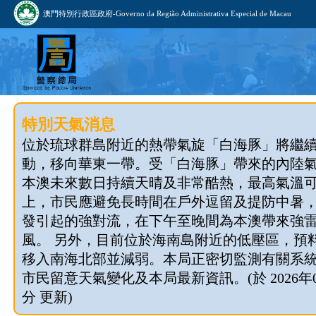
澳門特別行政區政府-Governo da Região Administrativa Especial de Macau
特別天氣消息
位於琉球群島附近的熱帶氣旋「白海豚」將繼
動，移向華東一帶。受「白海豚」帶來的內陸
本澳未來數日持續天晴及非常酷熱，最高氣溫可
上，市民應避免長時間在戶外逗留及提防中暑
發引起的強對流，在下午至晚間為本澳帶來強
風。 另外，目前位於海南島附近的低壓區，預料今
移入南海北部並減弱。本局正密切監測有關系
市民留意天氣變化及本局最新資訊。(於 2026年08
分 更新)