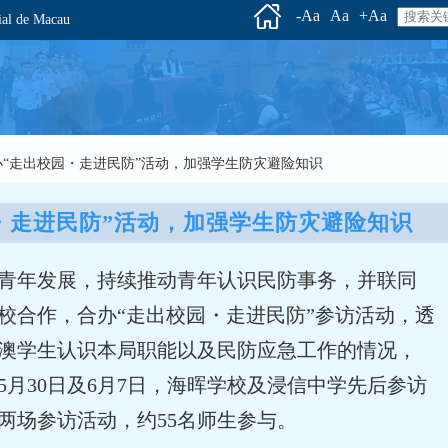
-Aa
Aa
+Aa
l de Macau
续举办“走出校园・走进民防”活动，加强学生防灾避险知识
・走进民防”活动，加强学生防灾避险知识
青年发展，持续推动青年认识民防事务，并联同
校合作，合办“走出校园・走进民防”参访活动，透
澳学生认识本局职能以及民防应急工作的情况，
5月30日及6月7日，海晖学校及浸信中学先后参访
两场参访活动，约55名师生参与。