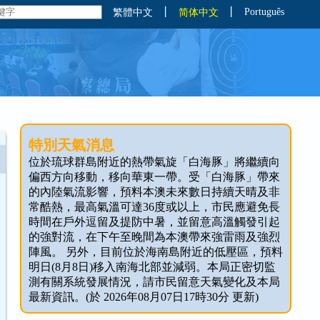
丨
丨
Português
繁體中文
简体中文
特別天氣消息
位於琉球群島附近的熱帶氣旋「白海豚」將繼續向
偏西方向移動，移向華東一帶。受「白海豚」帶來
的內陸氣流影響，預料本澳未來數日持續天晴及非
常酷熱，最高氣溫可達36度或以上，市民應避免長
時間在戶外逗留及提防中暑，並留意高溫觸發引起
的強對流，在下午至晚間為本澳帶來強雷雨及強烈
陣風。 另外，目前位於海南島附近的低壓區，預料
明日(8月8日)移入南海北部並減弱。本局正密切監
測有關系統發展情況，請市民留意天氣變化及本局
最新資訊。(於 2026年08月07日17時30分 更新)