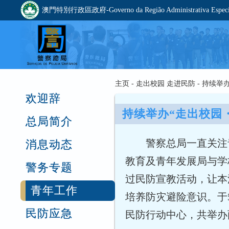
澳門特別行政區政府-Governo da Região Administrativa Especia
主页 - 走出校园 走进民防 - 持
欢迎辞
持续举办“走出校园
总局简介
警察总局一直关注
消息动态
教育及青年发展局与学
警务专题
过民防宣教活动，让本
青年工作
培养防灾避险意识。于
民防应急
民防行动中心，共举办