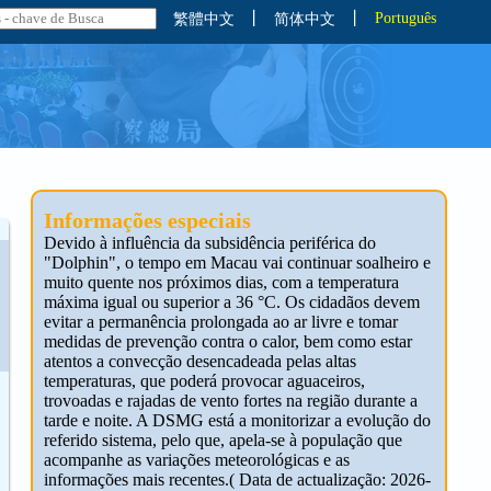
丨
丨
Português
繁體中文
简体中文
Informações especiais
Devido à influência da subsidência periférica do
"Dolphin", o tempo em Macau vai continuar soalheiro e
muito quente nos próximos dias, com a temperatura
máxima igual ou superior a 36 °C. Os cidadãos devem
evitar a permanência prolongada ao ar livre e tomar
medidas de prevenção contra o calor, bem como estar
atentos a convecção desencadeada pelas altas
temperaturas, que poderá provocar aguaceiros,
trovoadas e rajadas de vento fortes na região durante a
tarde e noite. A DSMG está a monitorizar a evolução do
referido sistema, pelo que, apela-se à população que
acompanhe as variações meteorológicas e as
informações mais recentes.( Data de actualização: 2026-