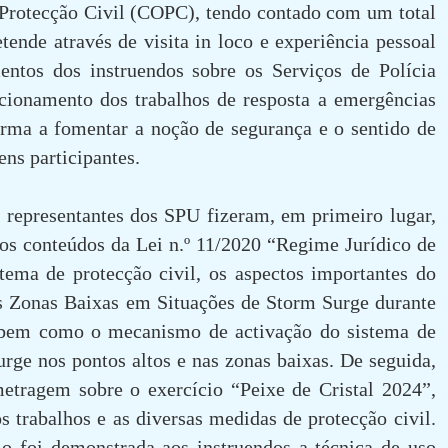
Protecção Civil (COPC), tendo contado com um total
etende através de visita in loco e experiência pessoal
entos dos instruendos sobre os Serviços de Polícia
cionamento dos trabalhos de resposta a emergências
forma a fomentar a noção de segurança e o sentido de
ens participantes.
s representantes dos SPU fizeram, em primeiro lugar,
os conteúdos da Lei n.º 11/2020 “Regime Jurídico de
stema de protecção civil, os aspectos importantes do
s Zonas Baixas em Situações de Storm Surge durante
 bem como o mecanismo de activação do sistema de
urge nos pontos altos e nas zonas baixas. De seguida,
etragem sobre o exercício “Peixe de Cristal 2024”,
s trabalhos e as diversas medidas de protecção civil.
o foi demonstrada aos instruendos a técnica de uso