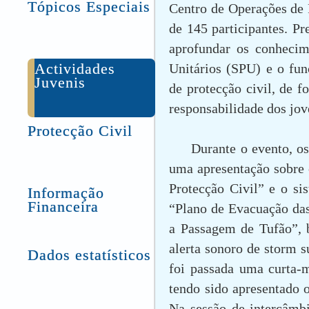
Tópicos Especiais
Centro de Operações de 
de 145 participantes. Pr
aprofundar os conhecim
Actividades
Unitários (SPU) e o fun
Juvenis
de protecção civil, de 
responsabilidade dos jov
Protecção Civil
Durante o evento, o
uma apresentação sobre 
Protecção Civil” e o si
Informação
Financeira
“Plano de Evacuação da
a Passagem de Tufão”,
alerta sonoro de storm s
Dados estatísticos
foi passada uma curta-m
tendo sido apresentado o
Na sessão de intercâmbi