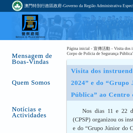
澳門特別行政區政府-Governo da Região Administrativa Especia
Página inicial - 宣傳活動 - Visita dos i
Corpo de Polícia de Segurança Pública
Mensagem de
Boas-Vindas
Visita dos instruen
Quem Somos
2024” e do “Grupo J
Pública” ao Centro 
Notícias e
Nos dias 11 e 22 d
Actividades
(CPSP) organizou os in
e do “Grupo Júnior do C