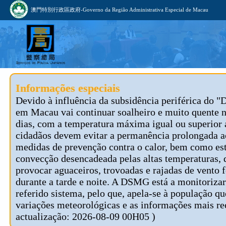
澳門特別行政區政府-Governo da Região Administrativa Especial de Macau
Informações especiais
Devido à influência da subsidência periférica do "
em Macau vai continuar soalheiro e muito quente 
dias, com a temperatura máxima igual ou superior 
cidadãos devem evitar a permanência prolongada ao
medidas de prevenção contra o calor, bem como est
convecção desencadeada pelas altas temperaturas, 
provocar aguaceiros, trovoadas e rajadas de vento f
durante a tarde e noite. A DSMG está a monitoriza
referido sistema, pelo que, apela-se à população 
variações meteorológicas e as informações mais re
actualização: 2026-08-09 00H05 )