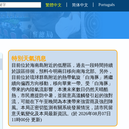
丨
丨
Português
繁體中文
简体中文
特別天氣消息
目前位於海南島附近的低壓區，過去一段時間持續
於該區徘徊，預料今明兩日移向南海北部。另外，
目前位於琉球群島附近的熱帶氣旋「白海豚」將繼
續向偏西方向移動，移向華東一帶。受「白海豚」
帶來的內陸氣流影響，本澳未來數日仍然天晴酷
熱，市民應提防中暑，並留意高溫觸發引起的強對
流，可能在下午至晚間為本澳帶來強雷雨及強烈陣
風。本局正密切監測有關系統發展情況，請市民留
意天氣變化及本局最新資訊。(於 2026年08月07日
11時00分 更新)