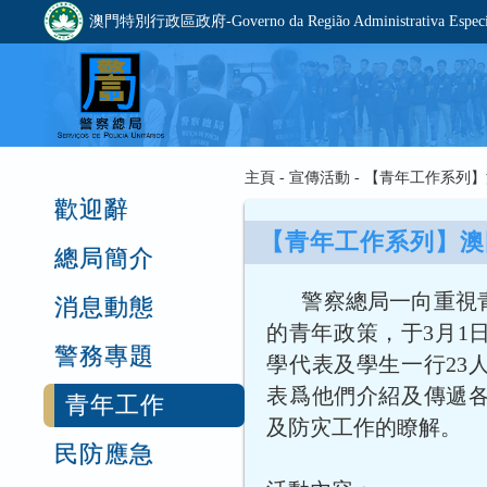
澳門特別行政區政府-Governo da Região Administrativa Especia
主頁 - 宣傳活動 - 【青年工作系
歡迎辭
【青年工作系列】澳
總局簡介
警察總局一向重視
消息動態
的青年政策，于3月1
警務專題
學代表及學生一行23
表爲他們介紹及傳遞
青年工作
及防灾工作的瞭解。
民防應急