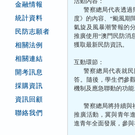
活動內容：
金融情報
警察總局代表透過簡
統計資料
度》的內容、“颱風期
氣旋及風暴潮警報的
民防志願者
推廣使用“澳門民防消
相關法例
獲取最新民防資訊。
相關連結
互動環節：
警察總局代表就民
開考訊息
答。隨後，學生們參
採購資訊
機制及應急聯動的功能
資訊回顧
警察總局將持續與
聯絡我們
推廣活動，冀與青年
進青年全面發展，參與