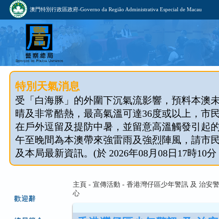
澳門特別行政區政府-Governo da Região Administrativa Especial de Macau
特別天氣消息
受「白海豚」的外圍下沉氣流影響，預料本澳
晴及非常酷熱，最高氣溫可達36度或以上，市
在戶外逗留及提防中暑，並留意高溫觸發引起
午至晚間為本澳帶來強雷雨及強烈陣風，請市
及本局最新資訊。(於 2026年08月08日17時10分
主頁 - 宣傳活動 - 香港灣仔區少年警訊 及 治
心
歡迎辭