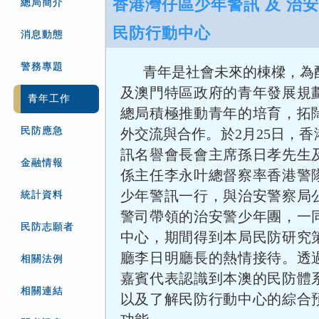
香港灣仔區少年警訊 及 治
總局簡介
民防行動中心
消息動態
警務專題
青年是社會未來的棟樑，為
及澳門特區政府的青年發展規
青年工作
總局積極推動青年的培育，拓
民防應急
外交流與合作。於2月25日，
訊名譽會長會主席孫日孝先生
金融情報
係主任李永叶總督察率香港警
少年警訊一行，與治安警察局
統計資料
警司帶領的治安警少年團，一
民防志願者
中心，期間得到本局民防研究
廳李日明廳長的熱情接待。透
相關法例
嘉賓代表認識到本澳的民防體
相關連結
以及了解民防行動中心的綜合