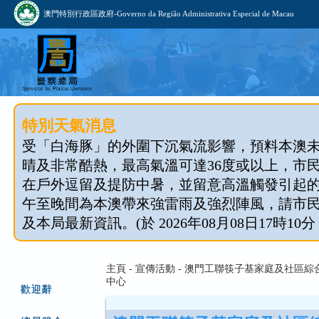
澳門特別行政區政府-Governo da Região Administrativa Especial de Macau
特別天氣消息
受「白海豚」的外圍下沉氣流影響，預料本澳
晴及非常酷熱，最高氣溫可達36度或以上，市
在戶外逗留及提防中暑，並留意高溫觸發引起
午至晚間為本澳帶來強雷雨及強烈陣風，請市
及本局最新資訊。(於 2026年08月08日17時10分
主頁 - 宣傳活動 - 澳門工聯筷子基家庭及社區
中心
歡迎辭