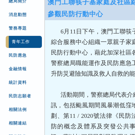
澳門工聯筷子基家庭及社區
總局簡介
參觀民防行動中心
消息動態
警務專題
6月11日下午，澳門工聯
綜合服務中心組織一眾親子家庭
青年工作
民防行動中心，藉此加深社區
民防應急
警察總局職能運作及民防應急
金融情報
升防災避險知識及救人自救的
統計資料
活動期間，警察總局代表介
民防志願者
訊，包括颱風期間風暴潮低窪
相關法例
劃、第11 / 2020號法律《
相關連結
防的概念及體系及突發公共