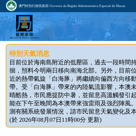
澳門特別行政區政府-Governo da Região Administrativa Especial de Macau
特別天氣消息
目前位於海南島附近的低壓區，過去一段時間
徊，預料今明兩日移向南海北部。另外，目前
近的熱帶氣旋「白海豚」將繼續向偏西方向移
帶。受「白海豚」帶來的內陸氣流影響，本澳
晴酷熱，市民應提防中暑，並留意高溫觸發引
能在下午至晚間為本澳帶來強雷雨及強烈陣風
測有關系統發展情況，請市民留意天氣變化及
(於 2026年08月07日11時00分 更新)