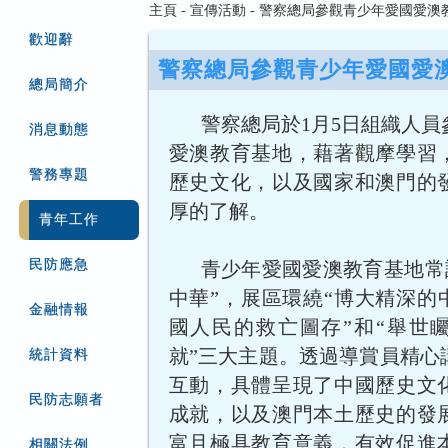
主頁 - 宣傳活動 - 警察總局參觀青少年愛國愛
歡迎辭
警察總局參觀青少年愛國愛
總局簡介
警察總局於1月5日組織人
消息動態
愛澳教育基地，藉著觀摩學習
警務專題
歷史文化，以及國家和澳門的
厚的了解。
青年工作
民防應急
青少年愛國愛澳教育基地常
中華”，展區環繞“博大精深的
金融情報
國人民的救亡圖存”和“舉世
就”三大主題。透過導賞員精心
統計資料
互動，具體呈現了中國歷史文
民防志願者
成就，以及澳門本土歷史的發
富且極具教育意義，有效促進
相關法例