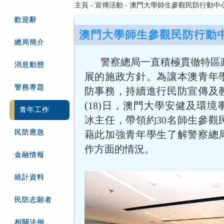
主頁 - 宣傳活動 - 澳門大學師生參觀民防行動中
歡迎辭
澳門大學師生參觀民防行動
總局簡介
警察總局一直積極貫徹特區
消息動態
展的施政方針。為讓本澳青年
警務專題
防事務，持續進行民防宣傳及
(18)日，澳門大學安健及環
青年工作
冰主任，帶領約30名師生參觀
民防應急
藉此加強青年學生了解警察總
作方面的情況。
金融情報
統計資料
民防志願者
相關法例