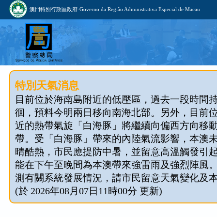
澳門特別行政區政府-Governo da Região Administrativa Especial de Macau
特別天氣消息
目前位於海南島附近的低壓區，過去一段時間
徊，預料今明兩日移向南海北部。另外，目前
近的熱帶氣旋「白海豚」將繼續向偏西方向移
帶。受「白海豚」帶來的內陸氣流影響，本澳
晴酷熱，市民應提防中暑，並留意高溫觸發引
能在下午至晚間為本澳帶來強雷雨及強烈陣風
測有關系統發展情況，請市民留意天氣變化及
(於 2026年08月07日11時00分 更新)