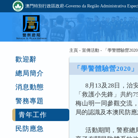
澳門特別行政區政府-Governo da Região Administrativa Especia
主頁 - 宣傳活動 - 「學警體驗營
歡迎辭
「學警體驗營202
總局簡介
8月13及28日，
消息動態
「救護小先鋒」共約7
警務專題
梅山明一同參觀交流
局的認識及本澳民防應
青年工作
民防應急
活動期間，警察總