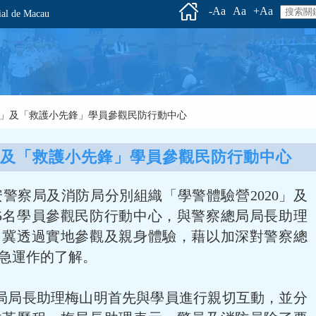
-Aa
Aa
+Aa
l de Macau
2020」及「救護小先鋒」學員參觀民防行動中心
0」及「救護小先鋒」學員參觀民防行動中心
治安警察局及消防局分別組織「學警體驗營2020」及
5名學員參觀民防行動中心，與警察總局局長助理
，冀透過實地參觀及親身體驗，藉以加深對警察總
急運作的了解。
局局長助理梅山明首先與學員進行親切互動，並分