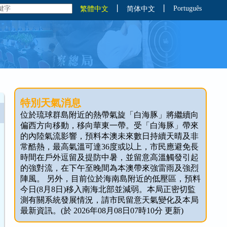
丨
丨
Português
繁體中文
简体中文
特別天氣消息
位於琉球群島附近的熱帶氣旋「白海豚」將繼續向
偏西方向移動，移向華東一帶。受「白海豚」帶來
的內陸氣流影響，預料本澳未來數日持續天晴及非
常酷熱，最高氣溫可達36度或以上，市民應避免長
時間在戶外逗留及提防中暑，並留意高溫觸發引起
的強對流，在下午至晚間為本澳帶來強雷雨及強烈
陣風。 另外，目前位於海南島附近的低壓區，預料
今日(8月8日)移入南海北部並減弱。本局正密切監
測有關系統發展情況，請市民留意天氣變化及本局
最新資訊。(於 2026年08月08日07時10分 更新)