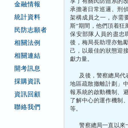
享了有關民防體系的
金融情報
承擔著日常巡邏、刑
統計資料
架構成員之一，亦需
斯”期間，他們頂着狂
民防志願者
保安部隊人員的盡忠
相關法例
後，梅局長助理亦勉
己，以最佳的狀態迎
相關連結
獻力量。
開考訊息
及後，警察總局代
採購資訊
地區疏散撤離計劃」
報系統的啟動機制、
資訊回顧
了解中心的運作機制
聯絡我們
等。
警察總局一直以來