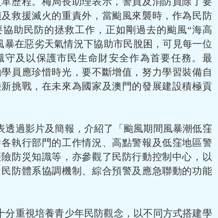
改革歷程。梅局長助理表示，警員及消防員除了要
偵及救援滅火的重責外，當颱風來襲時，作為民防
要協助民防的拯救工作，正如剛過去的颱風“海高
風暴在惡劣天氣情況下協助市民脫困，可見每一位
職守及以保護市民生命財安全作為首要任務。最
勵學員應珍惜時光，要不斷增值，努力學習裝備自
接新挑戰，在未來為國家及澳門的發展建設積極貢
表透過影片及簡報，介紹了「颱風期間風暴潮低窪
中各執行部門的工作情況、高點警報及低窪地區警
避險防災知識等，亦參觀了民防行動控制中心，以
、民防體系協調機制、綜合預警及應急聯動的功能
十分重視培養青少年民防觀念，以不同方式搭建學