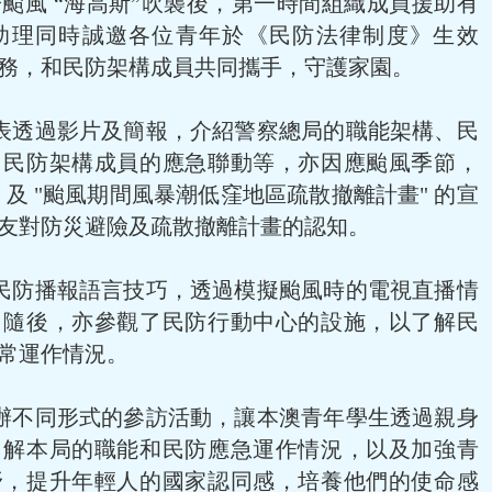
颱風 “海高斯”吹襲後，第一時間組織成員援助有
助理同時誠邀各位青年於《民防法律制度》生效
務，和民防架構成員共同攜手，守護家園。
表透過影片及簡報，介紹警察總局的職能架構、民
、民防架構成員的應急聯動等，亦因應颱風季節，
" 及 "颱風期間風暴潮低窪地區疏散撤離計畫" 的宣
友對防災避險及疏散撤離計畫的認知。
民防播報語言技巧，透過模擬颱風時的電視直播情
，隨後，亦參觀了民防行動中心的設施，以了解民
常運作情況。
辦不同形式的參訪活動，讓本澳青年學生透過親身
了解本局的職能和民防應急運作情況，以及加強青
野，提升年輕人的國家認同感，培養他們的使命感