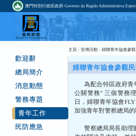
澳門特別行政區政府-Governo da Região Administrativa Especia
主頁 - 宣傳活動 - 婦聯青年協會
歡迎辭
婦聯青年協會參觀民
總局簡介
為配合特區政府青
消息動態
公關警務" 三個警務
警務專題
日，婦聯青年協會FLY
加強青年對警察總局的
青年工作
民防應急
警察總局局長助理