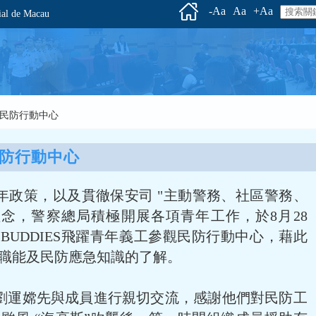
-Aa
Aa
+Aa
l de Macau
參觀民防行動中心
防行動中心
年政策，以及貫徹保安司 "主動警務、社區警務、
理念，警察總局積極開展各項青年工作，於8月28
 BUDDIES飛躍青年義工參觀民防行動中心，藉此
職能及民防應急知識的了解。
劉運嫦先與成員進行親切交流，感謝他們對民防工