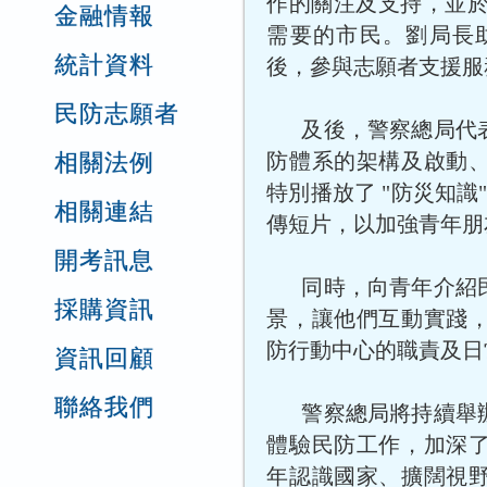
作的關注及支持，並於
金融情報
需要的市民。劉局長
統計資料
後，參與志願者支援服
民防志願者
及後，警察總局代
相關法例
防體系的架構及啟動
特別播放了 "防災知識
相關連結
傳短片，以加強青年朋
開考訊息
同時，向青年介紹
採購資訊
景，讓他們互動實踐
防行動中心的職責及日
資訊回顧
聯絡我們
警察總局將持續舉
體驗民防工作，加深
年認識國家、擴闊視