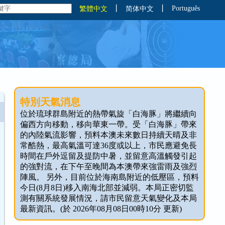
丨
丨
Português
繁體中文
简体中文
特別天氣消息
位於琉球群島附近的熱帶氣旋「白海豚」將繼續向
偏西方向移動，移向華東一帶。受「白海豚」帶來
的內陸氣流影響，預料本澳未來數日持續天晴及非
常酷熱，最高氣溫可達36度或以上，市民應避免長
時間在戶外逗留及提防中暑，並留意高溫觸發引起
的強對流，在下午至晚間為本澳帶來強雷雨及強烈
陣風。 另外，目前位於海南島附近的低壓區，預料
今日(8月8日)移入南海北部並減弱。本局正密切監
測有關系統發展情況，請市民留意天氣變化及本局
最新資訊。(於 2026年08月08日00時10分 更新)