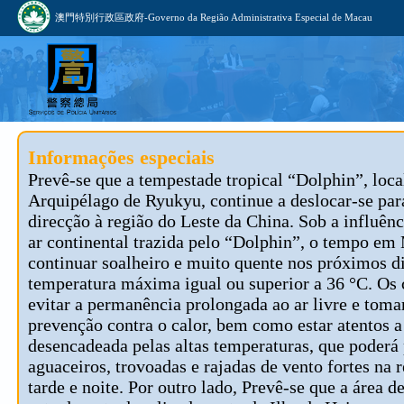
澳門特別行政區政府-Governo da Região Administrativa Especial de Macau
Informações especiais
Prevê-se que a tempestade tropical “Dolphin”, loca
Arquipélago de Ryukyu, continue a deslocar-se par
direcção à região do Leste da China. Sob a influênc
ar continental trazida pelo “Dolphin”, o tempo em
continuar soalheiro e muito quente nos próximos d
temperatura máxima igual ou superior a 36 °C. Os
evitar a permanência prolongada ao ar livre e tom
prevenção contra o calor, bem como estar atentos 
desencadeada pelas altas temperaturas, que poderá
aguaceiros, trovoadas e rajadas de vento fortes na 
tarde e noite. Por outro lado, Prevê-se que a área d