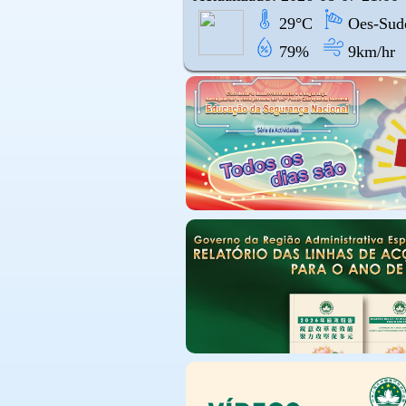
29°C
Oes-Sudo
79%
9km/hr