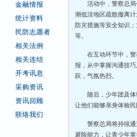
活动中，警察总局
金融情报
潮低洼地区疏散撤离计
统计资料
防灾措施等安全知识；第
民防志愿者
等。
相关法例
在互动环节中，警
相关连结
报，从中掌握沟通技巧
开考讯息
跃，气氛热烈。
采购资讯
随后，少年团及体
资讯回顾
让他们能够亲身体验民
联络我们
警察总局将持续通
避险能力，让青少年掌