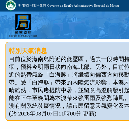
澳門特別行政區政府-Governo da Região Administrativa Especial de Macau
特別天氣消息
目前位於海南島附近的低壓區，過去一段時間
徊，預料今明兩日移向南海北部。另外，目前
近的熱帶氣旋「白海豚」將繼續向偏西方向移
帶。受「白海豚」帶來的內陸氣流影響，本澳
晴酷熱，市民應提防中暑，並留意高溫觸發引
能在下午至晚間為本澳帶來強雷雨及強烈陣風
測有關系統發展情況，請市民留意天氣變化及
(於 2026年08月07日11時00分 更新)