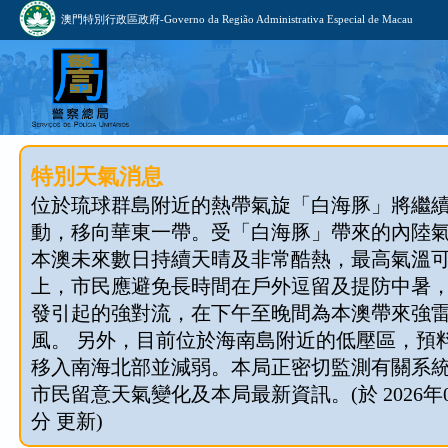
澳門特別行政區政府-Governo da Região Administrativa Especial de Macau
特別天氣消息
位於琉球群島附近的熱帶氣旋「白海豚」將繼
動，移向華東一帶。受「白海豚」帶來的內陸
本澳未來數日持續天晴及非常酷熱，最高氣溫可
上，市民應避免長時間在戶外逗留及提防中暑
發引起的強對流，在下午至晚間為本澳帶來強
風。 另外，目前位於海南島附近的低壓區，預料今
移入南海北部並減弱。本局正密切監測有關系
市民留意天氣變化及本局最新資訊。(於 2026年08
分 更新)