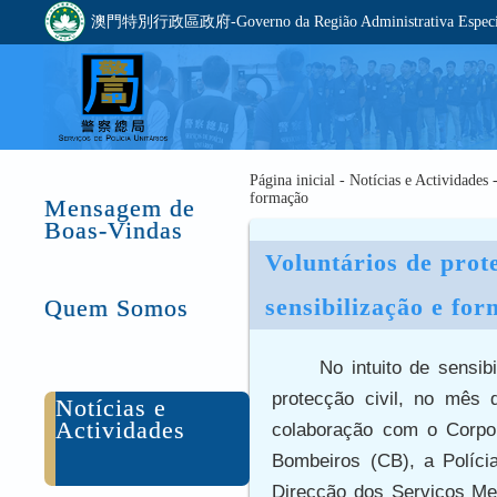
澳門特別行政區政府-Governo da Região Administrativa Especia
Página inicial - Notícias e Actividades 
formação
Mensagem de
Boas-Vindas
Voluntários de prote
sensibilização e fo
Quem Somos
No intuito de sensib
protecção civil, no mês 
Notícias e
Actividades
colaboração com o Corpo
Bombeiros (CB), a Polícia
Direcção dos Serviços Me