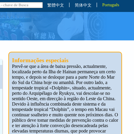
丨
丨
Português
繁體中文
简体中文
Informações especiais
Prevê-se que a área de baixa pressão, actualmente,
localizada perto da Ilha de Hainan permaneça um certo
tempo, e depois se desloque para a parte Norte do Mar
do Sul da China hoje ou amanhã. Por outro lado, a
tempestade tropical «Dolphin», situado, actualmente,
perto do Arquipélago de Ryukyu, vai descolar-se no
sentido Oeste, em direcção à região do Leste da China.
Devido à influência combinada deste sistema e da
tempestade tropical “Dolphin”, o tempo em Macau vai
continuar soalheiro e muito quente nos próximos dias. O
público deve tomar medidas de prevenção contra o calor
e ter atenção à forte convecção desencadeada pelas
elevadas temperaturas diurnas, que pode provocar