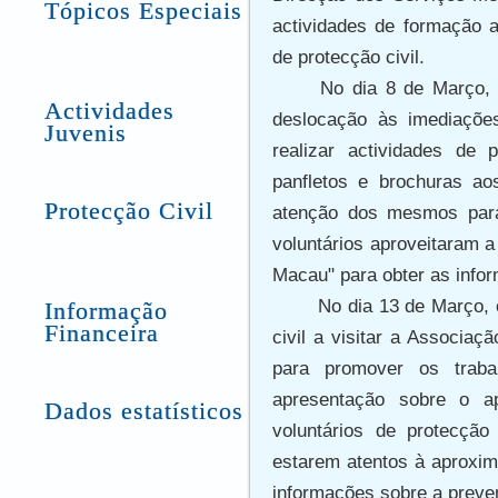
Tópicos Especiais
actividades de formação a
de protecção civil.
No dia 8 de Março, 
Actividades
deslocação às imediaçõe
Juvenis
realizar actividades de 
panfletos e brochuras a
Protecção Civil
atenção dos mesmos para
voluntários aproveitaram a
Macau" para obter as infor
No dia 13 de Março,
Informação
Financeira
civil a visitar a Associa
para promover os trabal
apresentação sobre o ap
Dados estatísticos
voluntários de protecção
estarem atentos à aproxi
informações sobre a preve