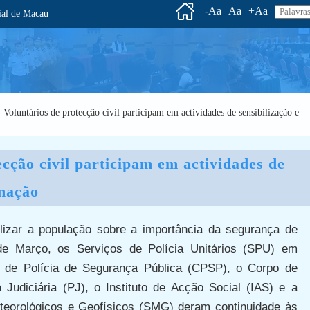
-Aa
Aa
+Aa
l de Macau
- Voluntários de protecção civil participam em actividades de sensibilização e
cção civil participam em actividades de 
rmação
ilizar a população sobre a importância da segurança de
de Março, os Serviços de Polícia Unitários (SPU) em
 de Polícia de Segurança Pública (CPSP), o Corpo de
 Judiciária (PJ), o Instituto de Acção Social (IAS) e a
teorológicos e Geofísicos (SMG) deram continuidade às