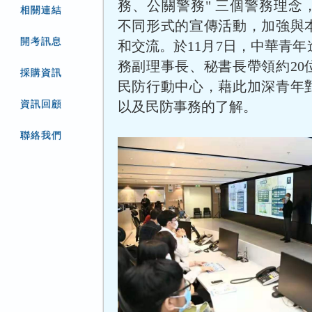
務、公關警務" 三個警務理念
相關連結
不同形式的宣傳活動，加強與
開考訊息
和交流。於11月7日，中華青
務副理事長、秘書長帶領約20
採購資訊
民防行動中心，藉此加深青年
資訊回顧
以及民防事務的了解。
聯絡我們