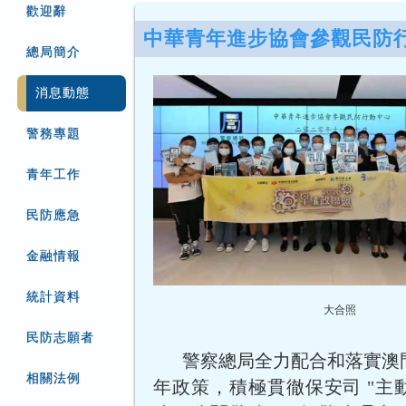
歡迎辭
中華青年進步協會參觀民防
總局簡介
消息動態
警務專題
青年工作
民防應急
金融情報
統計資料
大合照
民防志願者
警察總局全力配合和落實澳
相關法例
年政策，積極貫徹保安司 "主