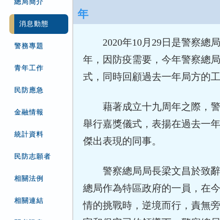
總局簡介
年
消息動態
2020年10月29日是警察
警務專題
年，因防疫需要，今年警察總
青年工作
式，同時回顧過去一年局方的
民防應急
藉著成立十九周年之際，警
金融情報
舉行嘉獎儀式，表揚在過去一
統計資料
傑出表現的同事。
民防志願者
警察總局局長梁文昌於致
相關法例
總局作為特區政府的一員，在
相關連結
情的挑戰時，逆境而行，責無