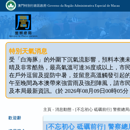
澳門特別行政區政府-Governo da Região Administrativa Especial de Macau
特別天氣消息
受「白海豚」的外圍下沉氣流影響，預料本澳
晴及非常酷熱，最高氣溫可達36度或以上，市
在戶外逗留及提防中暑，並留意高溫觸發引起
午至晚間為本澳帶來強雷雨及強烈陣風，請市
及本局最新資訊。(於 2026年08月09日00時05分
主頁 - 消息動態 - [不忘初心 砥礪前行] 警察
歡迎辭
[不忘初心 砥礪前行] 警察