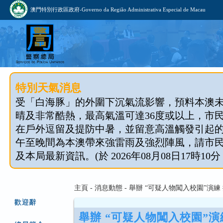
澳門特別行政區政府-Governo da Região Administrativa Especial de Macau
特別天氣消息
受「白海豚」的外圍下沉氣流影響，預料本澳
晴及非常酷熱，最高氣溫可達36度或以上，市
在戶外逗留及提防中暑，並留意高溫觸發引起
午至晚間為本澳帶來強雷雨及強烈陣風，請市
及本局最新資訊。(於 2026年08月08日17時10分
主頁 - 消息動態 - 舉辦 “可疑人物闖入校園”
歡迎辭
舉辦 “可疑人物闖入校園”演練