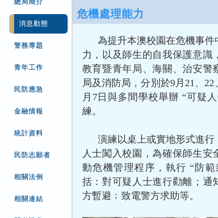
總局簡介
危機處理能力
消息動態
為提升本澳校園在危機事件
警務專題
力，以及師生的自我保護意識
教育暨青年局、海關、治安警
青年工作
局及消防局，分別於9月21、22、
民防應急
月7日與多間學校舉辦 “可疑
練。
金融情報
統計資料
演練以桌上或實地形式進行
人士闖入校園，為確保師生安
民防志願者
動危機管理程序，執行 “防範
相關法例
括：對可疑人士進行勸離；通
方暫避﹔致電警方求助等。
相關連結