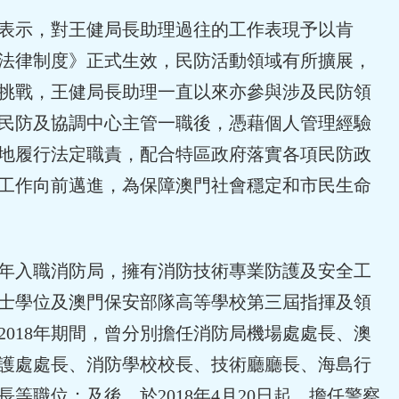
表示，對王健局長助理過往的工作表現予以肯
法律制度》正式生效，民防活動領域有所擴展，
挑戰，王健局長助理一直以來亦參與涉及民防領
民防及協調中心主管一職後，憑藉個人管理經驗
地履行法定職責，配合特區政府落實各項民防政
工作向前邁進，為保障澳門社會穩定和市民生命
7年入職消防局，擁有消防技術專業防護及安全工
士學位及澳門保安部隊高等學校第三屆指揮及領
至2018年期間，曾分別擔任消防局機場處處長、澳
護處處長、消防學校校長、技術廳廳長、海島行
等職位；及後，於2018年4月20日起，擔任警察