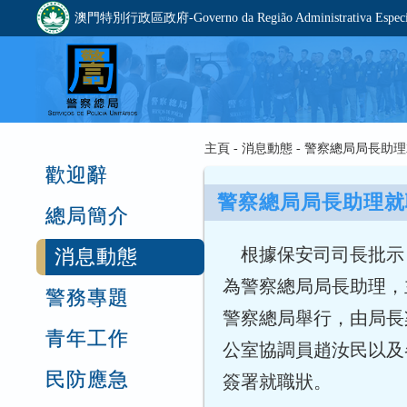
澳門特別行政區政府-Governo da Região Administrativa Especia
主頁 - 消息動態 - 警察總局局長助
歡迎辭
警察總局局長助理就
總局簡介
根據保安司司長批示，
消息動態
為警察總局局長助理，
警務專題
警察總局舉行，由局長
青年工作
公室協調員趙汝民以及
民防應急
簽署就職狀。