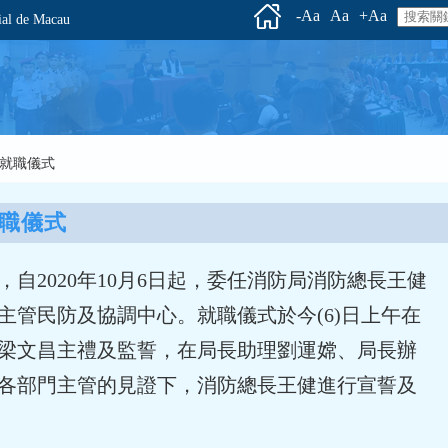
-Aa
Aa
+Aa
l de Macau
理就職儀式
職儀式
自2020年10月6日起，委任消防局消防總長王健
主管民防及協調中心。就職儀式於今(6)日上午在
梁文昌主禮及監誓，在局長助理劉運嫦、局長辦
各部門主管的見證下，消防總長王健進行宣誓及