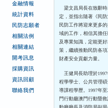
金融情報
梁文昌局長在致辭時
統計資料
定，並指出隨著《民防
民防志願者
民防工作將迎來更多的
域的工作，相信其擔任
相關法例
及專業知識，定能更好
相關連結
策，繼續推動民防各項
開考訊息
財產安全貢獻力量。
採購資訊
王健局長助理於199
資訊回顧
程學學士、公共管理碩
聯絡我們
導課程學歷。1997年
門行動廳澳門行動暨救
動廳廳長及消防局副局長