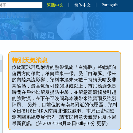
丨
丨
Português
繁體中文
简体中文
特別天氣消息
位於琉球群島附近的熱帶氣旋「白海豚」將繼續向
偏西方向移動，移向華東一帶。受「白海豚」帶來
的內陸氣流影響，預料本澳未來數日持續天晴及非
常酷熱，最高氣溫可達36度或以上，市民應避免長
時間在戶外逗留及提防中暑，並留意高溫觸發引起
的強對流，在下午至晚間為本澳帶來強雷雨及強烈
陣風。 另外，目前位於海南島附近的低壓區，預料
今日(8月8日)移入南海北部並減弱。本局正密切監
測有關系統發展情況，請市民留意天氣變化及本局
最新資訊。(於 2026年08月08日00時10分 更新)