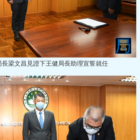
局長梁文昌見證下王健局長助理宣誓就任