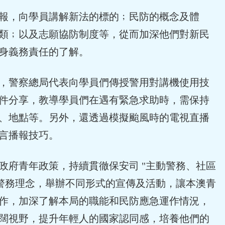
報，向學員講解新法的標的﹔民防的概念及體
類﹔以及志願協防制度等，從而加深他們對新民
身義務責任的了解。
，警察總局代表向學員們傳授警用對講機使用技
件分享，教導學員們在遇有緊急求助時，需保持
、地點等。另外，還透過模擬颱風時的電視直播
言播報技巧。
府青年政策，持續貫徹保安司 "主動警務、社區
個警務理念，舉辦不同形式的宣傳及活動，讓本澳青
作，加深了解本局的職能和民防應急運作情況，
闊視野，提升年輕人的國家認同感，培養他們的