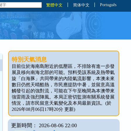
丨
丨
Português
繁體中文
简体中文
特別天氣消息
目前位於海南島附近的低壓區，不排除有進一步發
展及移向南海北部的可能。預料受該系統及熱帶氣
旋「白海豚」共同帶來的內陸氣流影響，本澳未來
數日仍然天晴酷熱，市民應提防中暑，並留意高溫
觸發引起的強對流，可能在下午至晚間為本澳帶來
強雷雨及強烈陣風。本局正密切監測有關系統發展
情況，請市民留意天氣變化及本局最新資訊。(於
2026年08月06日17時20分 更新)
更新時間： 2026-08-06 22:00