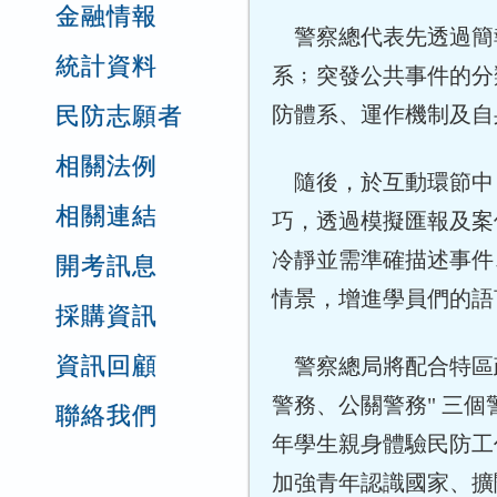
金融情報
警察總代表先透過簡
統計資料
系﹔突發公共事件的分
民防志願者
防體系、運作機制及自
相關法例
隨後，於互動環節中
相關連結
巧，透過模擬匯報及案
冷靜並需準確描述事件
開考訊息
情景，增進學員們的語
採購資訊
資訊回顧
警察總局將配合特區政
警務、公關警務" 三
聯絡我們
年學生親身體驗民防工
加強青年認識國家、擴