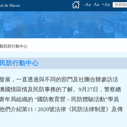
-Aa
Aa
+Aa
l de Macau
員參觀民防行動中心
民防行動中心
發展，一直透過與不同的部門及社團合辦參訪活
澳國情區情及民防事務的了解。9月27日，警察總
青年局組織的 “國防教育營 – 民防體驗活動”學員
們介紹第11 / 2020號法律《民防法律制度》及傳