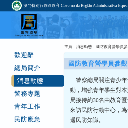
澳門特別行政區政府-Governo da Região Administrativa Especia
主頁 - 消息動態 - 國防教育營學
歡迎辭
國防教育營學員參觀
總局簡介
警察總局關注青少年
消息動態
動，增強青年學生對本
警務專題
局接待約30名由教育暨
青年工作
來訪民防行動中心，為他
民防應急
遞民防知識。