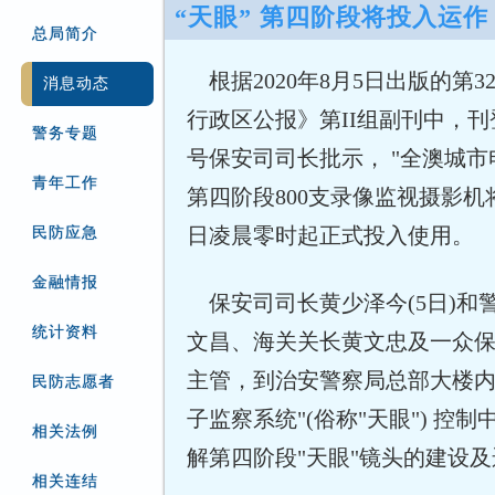
“天眼” 第四阶段将投入运作
总局简介
根据2020年8月5日出版的第3
消息动态
行政区公报》第II组副刊中，刊登的
警务专题
号保安司司长批示， "全澳城市
青年工作
第四阶段800支录像监视摄影机将于
日凌晨零时起正式投入使用。
民防应急
金融情报
保安司司长黄少泽今(5日)和
统计资料
文昌、海关关长黄文忠及一众
主管，到治安警察局总部大楼内
民防志愿者
子监察系统"(俗称"天眼") 控
相关法例
解第四阶段"天眼"镜头的建设
相关连结